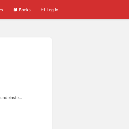
es
Books
Log in
undeinste...