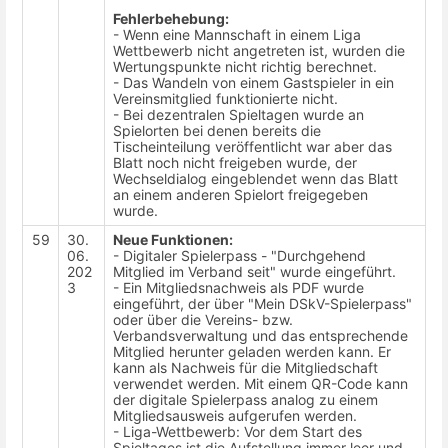
Fehlerbehebung:
- Wenn eine Mannschaft in einem Liga
Wettbewerb nicht angetreten ist, wurden die
Wertungspunkte nicht richtig berechnet.
- Das Wandeln von einem Gastspieler in ein
Vereinsmitglied funktionierte nicht.
- Bei dezentralen Spieltagen wurde an
Spielorten bei denen bereits die
Tischeinteilung veröffentlicht war aber das
Blatt noch nicht freigeben wurde, der
Wechseldialog eingeblendet wenn das Blatt
an einem anderen Spielort freigegeben
wurde.
59
30.
Neue Funktionen:
06.
- Digitaler Spielerpass - "Durchgehend
202
Mitglied im Verband seit" wurde eingeführt.
3
- Ein Mitgliedsnachweis als PDF wurde
eingeführt, der über "Mein DSkV-Spielerpass"
oder über die Vereins- bzw.
Verbandsverwaltung und das entsprechende
Mitglied herunter geladen werden kann. Er
kann als Nachweis für die Mitgliedschaft
verwendet werden. Mit einem QR-Code kann
der digitale Spielerpass analog zu einem
Mitgliedsausweis aufgerufen werden.
- Liga-Wettbewerb: Vor dem Start des
Spieltages ist die Aufstellung immer leer und