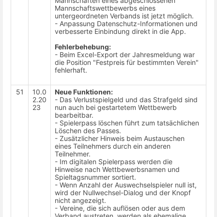
Mannschaften eines abgeschlossenen
Mannschaftswettbewerbs eines
untergeordneten Verbands ist jetzt möglich.
- Anpassung Datenschutz-Informationen und
verbesserte Einbindung direkt in die App.
Fehlerbehebung:
- Beim Excel-Export der Jahresmeldung war
die Position "Festpreis für bestimmten Verein"
fehlerhaft.
51
10.0
Neue Funktionen:
2.20
- Das Verlustspielgeld und das Strafgeld sind
23
nun auch bei gestartetem Wettbewerb
bearbeitbar.
- Spielerpass löschen führt zum tatsächlichen
Löschen des Passes.
- Zusätzlicher Hinweis beim Austauschen
eines Teilnehmers durch ein anderen
Teilnehmer.
- Im digitalen Spielerpass werden die
Hinweise nach Wettbewerbsnamen und
Spieltagsnummer sortiert.
- Wenn Anzahl der Auswechselspieler null ist,
wird der Nullwechsel-Dialog und der Knopf
nicht angezeigt.
- Vereine, die sich auflösen oder aus dem
Verband austreten, werden als ehemalige