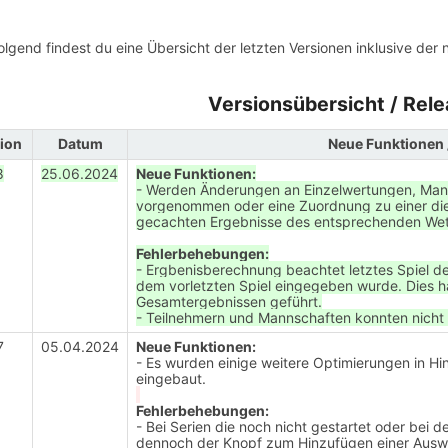
lgend findest du eine Übersicht der letzten Versionen inklusive der
Versionsübersicht / Rel
ion
Datum
Neue Funktionen 
8
25.06.2024
Neue Funktionen:
- Werden Änderungen an Einzelwertungen, Ma
vorgenommen oder eine Zuordnung zu einer dies
gecachten Ergebnisse des entsprechenden Wett
Fehlerbehebungen:
- Ergbenisberechnung beachtet letztes Spiel d
dem vorletzten Spiel eingegeben wurde. Dies h
Gesamtergebnissen geführt.
- Teilnehmern und Mannschaften konnten nicht
7
05.04.2024
Neue Funktionen:
- Es wurden einige weitere Optimierungen in H
eingebaut.
Fehlerbehebungen:
- Bei Serien die noch nicht gestartet oder bei 
dennoch der Knopf zum Hinzufügen einer Aus