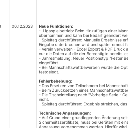
3
06.12.2023
Neue Funktionen:
- Ligaspielbetrieb: Beim Hinzufügen einer Manns
übernommen und kann bei Bedarf geändert we
- Spieltag durchführen: Manuelle Ergebnisse erf
Eingabe unterbrochen wird und später erneut f
- Verein verwalten - Excel Export & PDF Druck
nur die Daten auf die der Berechtigte bereits l
- Jahresmeldung: Neuer Positionstyp "Fester B
eingeführt.
- Bei Mannschaftswettbewerben wurde die Opti
festgelegt.
Fehlerbehebung:
- Das Ersetzen von Teilnehmern bei Mannschaft
- Beim Zurücksetzen eines Mannschaftswettbew
- Die Tischeinteilung nach "Vorherige Serie - G
nicht.
- Spieltag durchführen: Ergebnis streichen, das
Technische Anpassungen:
- Auf Grund einer grundlegenden Änderung seiten
Sicherheitszertifikate, muss bei Geräten mit eine
Anpassung vorgenommen werden. Hierfür wird b