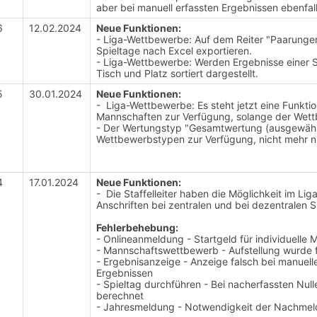
aber bei manuell erfassten Ergebnissen ebenfall
6
12.02.2024
Neue Funktionen:
- Liga-Wettbewerbe: Auf dem Reiter "Paarungen"
Spieltage nach Excel exportieren.
- Liga-Wettbewerbe: Werden Ergebnisse einer S
Tisch und Platz sortiert dargestellt.
5
30.01.2024
Neue Funktionen:
- Liga-Wettbewerbe: Es steht jetzt eine Funk
Mannschaften zur Verfügung, solange der Wett
- Der Wertungstyp "Gesamtwertung (ausgewählte 
Wettbewerbstypen zur Verfügung, nicht mehr n
4
17.01.2024
Neue Funktionen:
- Die Staffelleiter haben die Möglichkeit im Li
Anschriften bei zentralen und bei dezentralen S
Fehlerbehebung:
- Onlineanmeldung - Startgeld für individuelle
- Mannschaftswettbewerb - Aufstellung wurde f
- Ergebnisanzeige - Anzeige falsch bei manuel
Ergebnissen
- Spieltag durchführen - Bei nacherfassten Nul
berechnet
- Jahresmeldung - Notwendigkeit der Nachmeld