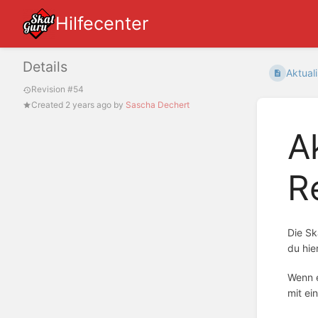
Hilfecenter
Details
Aktuali
Revision #54
Created
2 years ago
by
Sascha Dechert
A
R
Die Sk
du hie
Wenn e
mit ei