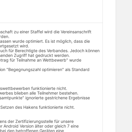
chaft zu einer Staffel wird die Vereinsanschrift
rden.
assen wurde optimiert. Es ist möglich, dass die
ortgesetzt wird.
 auch für Berechtigte des Verbandes. Jedoch können
esenden Zugriff hat gedruckt werden.
etrag für Teilnahme an Wettbewerb" wurde
on "Begegnungszahl optimieren" als Standard
swettbewerben funktionierte nicht.
erbes blieben alle Teilnehmer bestehen.
esamtpunkte" ignorierte gestrichene Ergebnisse
 Setzen des Hakens funktionierte nicht.
s der Zertifizierungsstelle für unsere
r Android Version älter oder gleich 7 eine
ei den betroffenen Geräten eine