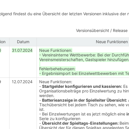
lgend findest du eine Übersicht der letzten Versionen inklusive der
Versionsübersicht / Releas
ion
Datum
Neue Funktionen 
0
31.07.2024
Neue Funktionen:
- Vereinsinterne Wettbewerbe: Bei der Durchfüh
Vereinsmeisterschaften, Gastspieler hinzufügen
Fehlerbehebungen:
- Ergebnisimport bei Einzelwettbewerben mit T
9
12.07.2024
Neue Funktionen:
-
Startgelder konfigurieren und kassieren:
Es 
Organisationsbeiträge pro Einzelwertung zu hin
werden.
-
Batterieanzeige in der Spielleiter Übersicht:
A
Tischübersicht bei jedem Tisch zu sehen, wie 
ist.
- Bei Einzelwertungen ist es jetzt möglich eine
i
Serie zu konfigurieren
-
Übersicht der Spieltags-Einstellungen:
Beim
Übersicht der für diesen Spieltag angelegten S