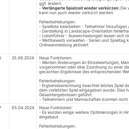
ggf. ändern.
-
Verlängerte Spielzeit wieder verkürzen:
Die 
kann nun auch wieder verkürzt werden.
Fehlerbehebungen:
- Spielliste bearbeiten - Teilnehmer hinzufügen /
- Darstellung in Landscape-Orientation fehlerha
- Listenführer - Auswechselungen lassen sich ni
- Wettbewerb verwalten - Serien und Spieltag 
Onlineanmeldung aktiviert
8
25.06.2024
Neue Funktionen:
- Werden Änderungen an Einzelwertungen, Ma
vorgenommen oder eine Zuordnung zu einer dies
gecachten Ergebnisse des entsprechenden Wett
Fehlerbehebungen:
- Ergbenisberechnung beachtet letztes Spiel d
dem vorletzten Spiel eingegeben wurde. Dies h
Gesamtergebnissen geführt.
- Teilnehmern und Mannschaften konnten nicht
7
05.04.2024
Neue Funktionen:
- Es wurden einige weitere Optimierungen in H
eingebaut.
Fehlerbehebungen: