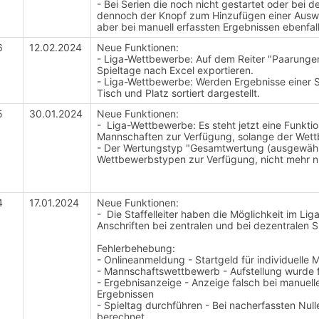
- Bei Serien die noch nicht gestartet oder bei 
dennoch der Knopf zum Hinzufügen einer Aus
aber bei manuell erfassten Ergebnissen ebenfall
6
12.02.2024
Neue Funktionen:
- Liga-Wettbewerbe: Auf dem Reiter "Paarungen"
Spieltage nach Excel exportieren.
- Liga-Wettbewerbe: Werden Ergebnisse einer S
Tisch und Platz sortiert dargestellt.
5
30.01.2024
Neue Funktionen:
- Liga-Wettbewerbe: Es steht jetzt eine Funk
Mannschaften zur Verfügung, solange der Wett
- Der Wertungstyp "Gesamtwertung (ausgewählte 
Wettbewerbstypen zur Verfügung, nicht mehr n
4
17.01.2024
Neue Funktionen:
- Die Staffelleiter haben die Möglichkeit im Li
Anschriften bei zentralen und bei dezentralen S
Fehlerbehebung:
- Onlineanmeldung - Startgeld für individuelle
- Mannschaftswettbewerb - Aufstellung wurde f
- Ergebnisanzeige - Anzeige falsch bei manuel
Ergebnissen
- Spieltag durchführen - Bei nacherfassten Nul
berechnet