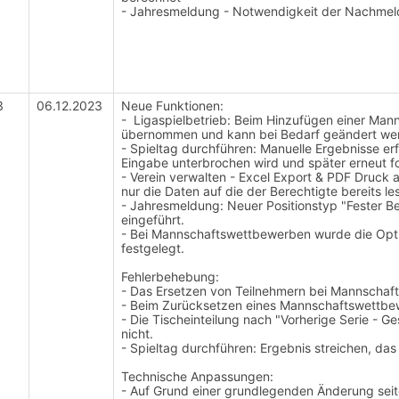
- Jahresmeldung - Notwendigkeit der Nachmeld
3
06.12.2023
Neue Funktionen:
- Ligaspielbetrieb: Beim Hinzufügen einer Manns
übernommen und kann bei Bedarf geändert we
- Spieltag durchführen: Manuelle Ergebnisse erf
Eingabe unterbrochen wird und später erneut f
- Verein verwalten - Excel Export & PDF Druck
nur die Daten auf die der Berechtigte bereits l
- Jahresmeldung: Neuer Positionstyp "Fester B
eingeführt.
- Bei Mannschaftswettbewerben wurde die Opti
festgelegt.
Fehlerbehebung:
- Das Ersetzen von Teilnehmern bei Mannschaft
- Beim Zurücksetzen eines Mannschaftswettbew
- Die Tischeinteilung nach "Vorherige Serie - G
nicht.
- Spieltag durchführen: Ergebnis streichen, das
Technische Anpassungen:
- Auf Grund einer grundlegenden Änderung seiten