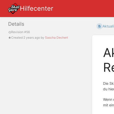
Hilfecenter
Details
Aktuali
Revision #56
Created
2 years ago
by
Sascha Dechert
A
R
Die Sk
du hie
Wenn e
mit ei