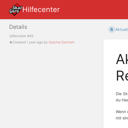
Hilfecenter
Details
Aktuali
Revision #62
Created
1 year ago
by
Sascha Dechert
A
R
Die Sk
du hie
Wenn e
mit ei