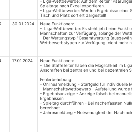
- Liga-Wettbewerbe: Auf dem Reiter "Paarungen"
Spieltage nach Excel exportieren.
- Liga-Wettbewerbe: Werden Ergebnisse einer S
Tisch und Platz sortiert dargestellt.
5
30.01.2024
Neue Funktionen:
- Liga-Wettbewerbe: Es steht jetzt eine Funk
Mannschaften zur Verfügung, solange der Wett
- Der Wertungstyp "Gesamtwertung (ausgewählte 
Wettbewerbstypen zur Verfügung, nicht mehr n
4
17.01.2024
Neue Funktionen:
- Die Staffelleiter haben die Möglichkeit im Li
Anschriften bei zentralen und bei dezentralen S
Fehlerbehebung:
- Onlineanmeldung - Startgeld für individuelle
- Mannschaftswettbewerb - Aufstellung wurde f
- Ergebnisanzeige - Anzeige falsch bei manuel
Ergebnissen
- Spieltag durchführen - Bei nacherfassten Nul
berechnet
- Jahresmeldung - Notwendigkeit der Nachmeld