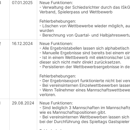
3
07.01.2025
Neue Funktionen:
- Verwaltung der Schiedsrichter durch das ISkG
Verband, Spielerpass und Wettbewerb
Fehlerbehebungen:
- Löschen von Wettbewerbe wieder möglich, a
wurden
- Berechnung von Quartal- und Halbjahreswertu
2
16.12.2024
Neue Funktionen:
- Alle Ergebnistabellen lassen sich alphabetisch 
- Manuelle Ergebnisse sind bereits bei einem ei
- Ist in einem Wettbewerb mit elektronischer Li
dieser sich nicht mehr direkt zurücksetzen.
- Persistieren der Wettbewerbsergebnisse in d
Fehlerbehebungen:
- Der Ergebnisexport funktionierte nicht bei ve
- Bei vereinsinternen Einzelwettbewerben lassen
- Wenn Teilnehmer eines Mannschaftswettbew
verloren.
1
29.08.2024
Neue Funktionen:
- Sind lediglich 3 Mannschaften im Mannschaft
wie es Mannschaftspositionen gibt.
- Bei vereinsinternen Wettbewerben lassen sich j
bei der Durchführung des Spieltags Gastspieler