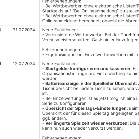
Fehlerbehebungen:
- Bei Wettbewerben ohne elektronische Listenf
Startgelds auf "Bei Onlineanmeldung" zu stellen
- Bei Wettbewerben ohne elektronische Listenf
Onlineanmeldung berechnet, obwohl die Abrech
0
31.07.2024
Neue Funktionen:
- Vereinsinterne Wettbewerbe: Bei der Durchfüh
Vereinsmeisterschaften, Gastspieler hinzufügen
Fehlerbehebungen:
- Ergebnisimport bei Einzelwettbewerben mit T
9
12.07.2024
Neue Funktionen:
-
Startgelder konfigurieren und kassieren:
Es 
Organisationsbeiträge pro Einzelwertung zu hin
werden.
-
Batterieanzeige in der Spielleiter Übersicht:
A
Tischübersicht bei jedem Tisch zu sehen, wie 
ist.
- Bei Einzelwertungen ist es jetzt möglich eine
i
Serie zu konfigurieren
-
Übersicht der Spieltags-Einstellungen:
Beim
Übersicht der für diesen Spieltag angelegten S
ggf. ändern.
-
Verlängerte Spielzeit wieder verkürzen:
Die 
kann nun auch wieder verkürzt werden.
Fehlerbehebungen: