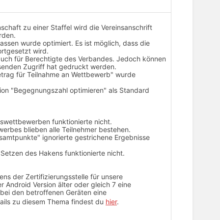
chaft zu einer Staffel wird die Vereinsanschrift
rden.
assen wurde optimiert. Es ist möglich, dass die
ortgesetzt wird.
 auch für Berechtigte des Verbandes. Jedoch können
esenden Zugriff hat gedruckt werden.
etrag für Teilnahme an Wettbewerb" wurde
on "Begegnungszahl optimieren" als Standard
swettbewerben funktionierte nicht.
erbes blieben alle Teilnehmer bestehen.
esamtpunkte" ignorierte gestrichene Ergebnisse
 Setzen des Hakens funktionierte nicht.
s der Zertifizierungsstelle für unsere
r Android Version älter oder gleich 7 eine
ei den betroffenen Geräten eine
tails zu diesem Thema findest du
hier
.