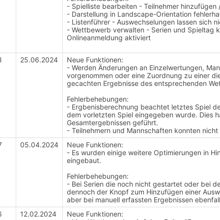
- Spielliste bearbeiten - Teilnehmer hinzufügen /
- Darstellung in Landscape-Orientation fehlerha
- Listenführer - Auswechselungen lassen sich ni
- Wettbewerb verwalten - Serien und Spieltag 
Onlineanmeldung aktiviert
8
25.06.2024
Neue Funktionen:
- Werden Änderungen an Einzelwertungen, Ma
vorgenommen oder eine Zuordnung zu einer dies
gecachten Ergebnisse des entsprechenden Wett
Fehlerbehebungen:
- Ergbenisberechnung beachtet letztes Spiel d
dem vorletzten Spiel eingegeben wurde. Dies h
Gesamtergebnissen geführt.
- Teilnehmern und Mannschaften konnten nicht
7
05.04.2024
Neue Funktionen:
- Es wurden einige weitere Optimierungen in H
eingebaut.
Fehlerbehebungen:
- Bei Serien die noch nicht gestartet oder bei 
dennoch der Knopf zum Hinzufügen einer Aus
aber bei manuell erfassten Ergebnissen ebenfall
6
12.02.2024
Neue Funktionen: