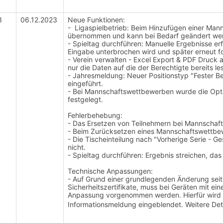
3
06.12.2023
Neue Funktionen:
- Ligaspielbetrieb: Beim Hinzufügen einer Manns
übernommen und kann bei Bedarf geändert we
- Spieltag durchführen: Manuelle Ergebnisse erf
Eingabe unterbrochen wird und später erneut f
- Verein verwalten - Excel Export & PDF Druck
nur die Daten auf die der Berechtigte bereits l
- Jahresmeldung: Neuer Positionstyp "Fester B
eingeführt.
- Bei Mannschaftswettbewerben wurde die Opti
festgelegt.
Fehlerbehebung:
- Das Ersetzen von Teilnehmern bei Mannschaft
- Beim Zurücksetzen eines Mannschaftswettbew
- Die Tischeinteilung nach "Vorherige Serie - G
nicht.
- Spieltag durchführen: Ergebnis streichen, das
Technische Anpassungen:
- Auf Grund einer grundlegenden Änderung seiten
Sicherheitszertifikate, muss bei Geräten mit eine
Anpassung vorgenommen werden. Hierfür wird b
Informationsmeldung eingeblendet. Weitere De