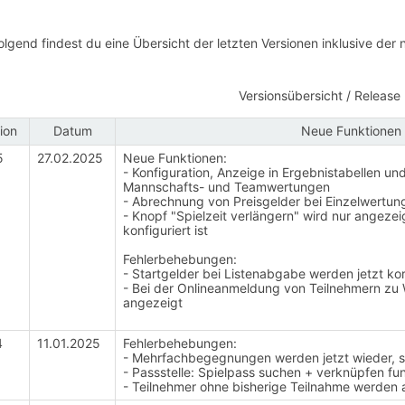
lgend findest du eine Übersicht der letzten Versionen inklusive der
Versionsübersicht / Releas
ion
Datum
Neue Funktionen 
5
27.02.2025
Neue Funktionen:
- Konfiguration, Anzeige in Ergebnistabellen un
Mannschafts- und Teamwertungen
- Abrechnung von Preisgelder bei Einzelwertun
- Knopf "Spielzeit verlängern" wird nur angezei
konfiguriert ist
Fehlerbehebungen:
- Startgelder bei Listenabgabe werden jetzt k
- Bei der Onlineanmeldung von Teilnehmern zu 
angezeigt
4
11.01.2025
Fehlerbehebungen:
- Mehrfachbegegnungen werden jetzt wieder, so
- Passstelle: Spielpass suchen + verknüpfen funk
- Teilnehmer ohne bisherige Teilnahme werden a