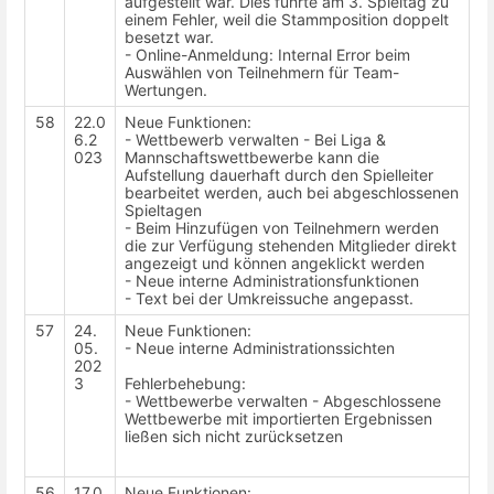
aufgestellt war. Dies führte am 3. Spieltag zu
einem Fehler, weil die Stammposition doppelt
besetzt war.
- Online-Anmeldung: Internal Error beim
Auswählen von Teilnehmern für Team-
Wertungen.
58
22.0
Neue Funktionen:
6.2
- Wettbewerb verwalten - Bei Liga &
023
Mannschaftswettbewerbe kann die
Aufstellung dauerhaft durch den Spielleiter
bearbeitet werden, auch bei abgeschlossenen
Spieltagen
- Beim Hinzufügen von Teilnehmern werden
die zur Verfügung stehenden Mitglieder direkt
angezeigt und können angeklickt werden
- Neue interne Administrationsfunktionen
- Text bei der Umkreissuche angepasst.
57
24.
Neue Funktionen:
05.
- Neue interne Administrationssichten
202
3
Fehlerbehebung:
- Wettbewerbe verwalten - Abgeschlossene
Wettbewerbe mit importierten Ergebnissen
ließen sich nicht zurücksetzen
56
17.0
Neue Funktionen: