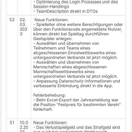
- Optimierung des Login Prozesses und des
Session-Handlings
- TeamDescription direkt in DTOs
52
02.
Neue Funktionen:
03.
- Spielleiter ohne weitere Berechtigungen oder
202
über den Funktionscode angemeldete Nutzer,
3
können direkt bei Spieltag durchführen
Gastspieler anlegen.
- Auswählen und übernehmen von
Teilnehmern und Teams eines
abgeschlossenen Einzelwettbewerbs eines
untergeordneten Verbands ist jetzt möglich.
- Auswählen und übernehmen von
Mannschaften eines abgeschlossenen
Mannschaftswettbewerbs eines
untergeordneten Verbands ist jetzt möglich.
- Anpassung Datenschutz-Informationen und
verbesserte Einbindung direkt in die App.
Fehlerbehebung:
- Beim Excel-Export der Jahresmeldung war
die Position "Festpreis für bestimmten Verein"
fehlerhaft.
51
10.0
Neue Funktionen:
2.20
- Das Verlustspielgeld und das Strafgeld sind
23
nun auch bei gestartetem Wettbewerb