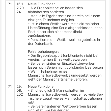
72
16.1
Neue Funktionen:
2.20
- Alle Ergebnistabellen lassen sich
24
alphabetisch sortieren.
- Manuelle Ergebnisse sind bereits bei einem
einzigen Teilnehmer möglich.
- Ist in einem Wettbewerb mit elektronischer
Listenführung eine Serie abgeschlossen, dann
lässt dieser sich nicht mehr direkt
zurücksetzen.
- Persistieren der Wettbewerbsergebnisse in
der Datenbank.
Fehlerbehebungen:
- Der Ergebnisexport funktionierte nicht bei
vereinsinternen Einzelwettbewerben
- Bei vereinsinternen Einzelwettbewerben
lassen sich Serien nicht vollständig bearbeiten
- Wenn Teilnehmer eines
Mannschaftswettbewerbs umgesetzt werden,
geht der Mannschaftsname verloren.
71
29.
Neue Funktionen:
08.
- Sind lediglich 3 Mannschaften im
202
Mannschaftswettbewerb, werden so viele 3er-
4
Tische erzeugt wie es Mannschaftspositionen
gibt.
- Bei vereinsinternen Wettbewerben lassen
sich jetzt, wie bei der der