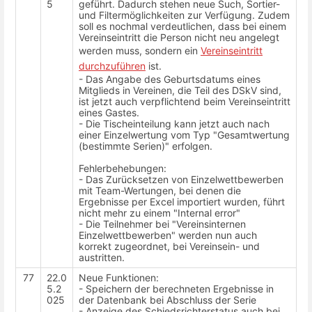
5
geführt. Dadurch stehen neue Such, Sortier-
und Filtermöglichkeiten zur Verfügung. Zudem
soll es nochmal verdeutlichen, dass bei einem
Vereinseintritt die Person nicht neu angelegt
werden muss, sondern ein
Vereinseintritt
durchzuführen
ist.
- Das Angabe des Geburtsdatums eines
Mitglieds in Vereinen, die Teil des DSkV sind,
ist jetzt auch verpflichtend beim Vereinseintritt
eines Gastes.
- Die Tischeinteilung kann jetzt auch nach
einer Einzelwertung vom Typ "Gesamtwertung
(bestimmte Serien)" erfolgen.
Fehlerbehebungen:
- Das Zurücksetzen von Einzelwettbewerben
mit Team-Wertungen, bei denen die
Ergebnisse per Excel importiert wurden, führt
nicht mehr zu einem "Internal error"
- Die Teilnehmer bei "Vereinsinternen
Einzelwettbewerben" werden nun auch
korrekt zugeordnet, bei Vereinsein- und
austritten.
77
22.0
Neue Funktionen:
5.2
- Speichern der berechneten Ergebnisse in
025
der Datenbank bei Abschluss der Serie
- Anzeige des Schiedsrichterstatus auch bei