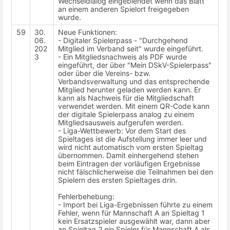
Wechseldialog eingeblendet wenn das Blatt
an einem anderen Spielort freigegeben
wurde.
59
30.
Neue Funktionen:
06.
- Digitaler Spielerpass - "Durchgehend
202
Mitglied im Verband seit" wurde eingeführt.
3
- Ein Mitgliedsnachweis als PDF wurde
eingeführt, der über "Mein DSkV-Spielerpass"
oder über die Vereins- bzw.
Verbandsverwaltung und das entsprechende
Mitglied herunter geladen werden kann. Er
kann als Nachweis für die Mitgliedschaft
verwendet werden. Mit einem QR-Code kann
der digitale Spielerpass analog zu einem
Mitgliedsausweis aufgerufen werden.
- Liga-Wettbewerb: Vor dem Start des
Spieltages ist die Aufstellung immer leer und
wird nicht automatisch vom ersten Spieltag
übernommen. Damit einhergehend stehen
beim Eintragen der vorläufigen Ergebnisse
nicht fälschlicherweise die Teilnahmen bei den
Spielern des ersten Spieltages drin.
Fehlerbehebung:
- Import bei Liga-Ergebnissen führte zu einem
Fehler, wenn für Mannschaft A an Spieltag 1
kein Ersatzspieler ausgewählt war, dann aber
an Spieltag 2 ein Spieler für Mannschaft A als