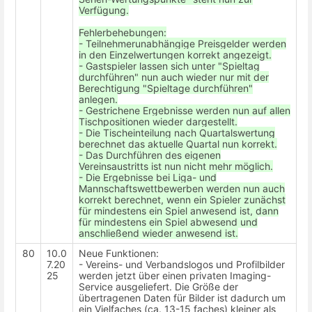
Verfügung.
Fehlerbehebungen:
- Teilnehmerunabhängige Preisgelder werden
in den Einzelwertungen korrekt angezeigt.
- Gastspieler lassen sich unter "Spieltag
durchführen" nun auch wieder nur mit der
Berechtigung "Spieltage durchführen"
anlegen.
- Gestrichene Ergebnisse werden nun auf allen
Tischpositionen wieder dargestellt.
- Die Tischeinteilung nach Quartalswertung
berechnet das aktuelle Quartal nun korrekt.
- Das Durchführen des eigenen
Vereinsaustritts ist nun nicht mehr möglich.
- Die Ergebnisse bei Liga- und
Mannschaftswettbewerben werden nun auch
korrekt berechnet, wenn ein Spieler zunächst
für mindestens ein Spiel anwesend ist, dann
für mindestens ein Spiel abwesend und
anschließend wieder anwesend ist.
80
10.0
Neue Funktionen:
7.20
- Vereins- und Verbandslogos und Profilbilder
25
werden jetzt über einen privaten Imaging-
Service ausgeliefert. Die Größe der
übertragenen Daten für Bilder ist dadurch um
ein Vielfaches (ca. 13-15 faches) kleiner als