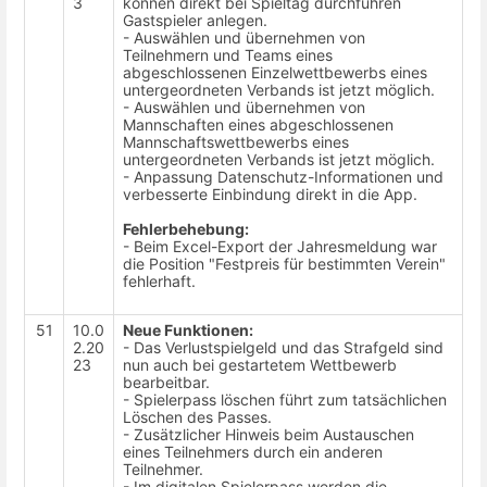
3
können direkt bei Spieltag durchführen
Gastspieler anlegen.
- Auswählen und übernehmen von
Teilnehmern und Teams eines
abgeschlossenen Einzelwettbewerbs eines
untergeordneten Verbands ist jetzt möglich.
- Auswählen und übernehmen von
Mannschaften eines abgeschlossenen
Mannschaftswettbewerbs eines
untergeordneten Verbands ist jetzt möglich.
- Anpassung Datenschutz-Informationen und
verbesserte Einbindung direkt in die App.
Fehlerbehebung:
- Beim Excel-Export der Jahresmeldung war
die Position "Festpreis für bestimmten Verein"
fehlerhaft.
51
10.0
Neue Funktionen:
2.20
- Das Verlustspielgeld und das Strafgeld sind
23
nun auch bei gestartetem Wettbewerb
bearbeitbar.
- Spielerpass löschen führt zum tatsächlichen
Löschen des Passes.
- Zusätzlicher Hinweis beim Austauschen
eines Teilnehmers durch ein anderen
Teilnehmer.
- Im digitalen Spielerpass werden die