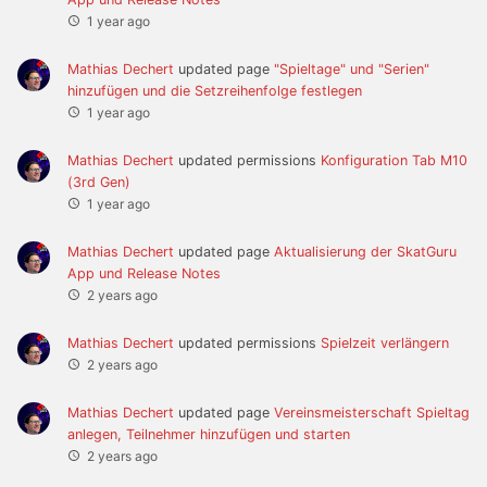
1 year ago
Mathias Dechert
updated page
"Spieltage" und "Serien"
hinzufügen und die Setzreihenfolge festlegen
1 year ago
Mathias Dechert
updated permissions
Konfiguration Tab M10
(3rd Gen)
1 year ago
Mathias Dechert
updated page
Aktualisierung der SkatGuru
App und Release Notes
2 years ago
Mathias Dechert
updated permissions
Spielzeit verlängern
2 years ago
Mathias Dechert
updated page
Vereinsmeisterschaft Spieltag
anlegen, Teilnehmer hinzufügen und starten
2 years ago