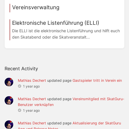
Vereinsverwaltung
Elektronische Listenführung (ELLI)
Die ELLI ist die elektronische Listenführung und hilft euch
den Skatabend oder die Skatveranstalt...
Recent Activity
Mathias Dechert
updated page
Gastspieler tritt in Verein ein
1 year ago
Mathias Dechert
updated page
Vereinsmitglied mit SkatGuru-
Benutzer verknüpfen
1 year ago
Mathias Dechert
updated page
Aktualisierung der SkatGuru
App und Release Notes