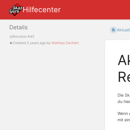
Hilfecenter
Details
Aktuali
Revision #45
Created
3 years ago
by
Mathias Dechert
A
R
Die Sk
du hie
Wenn e
mit ei