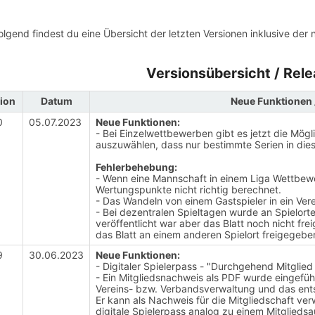
lgend findest du eine Übersicht der letzten Versionen inklusive der
Versionsübersicht / Rel
ion
Datum
Neue Funktionen 
0
05.07.2023
Neue Funktionen:
- Bei Einzelwettbewerben gibt es jetzt die Mö
auszuwählen, dass nur bestimmte Serien in die
Fehlerbehebung:
- Wenn eine Mannschaft in einem Liga Wettbewe
Wertungspunkte nicht richtig berechnet.
- Das Wandeln von einem Gastspieler in ein Vere
- Bei dezentralen Spieltagen wurde an Spielorte
veröffentlicht war aber das Blatt noch nicht f
das Blatt an einem anderen Spielort freigegeb
9
30.06.2023
Neue Funktionen:
- Digitaler Spielerpass - "Durchgehend Mitglied
- Ein Mitgliedsnachweis als PDF wurde eingefüh
Vereins- bzw. Verbandsverwaltung und das ent
Er kann als Nachweis für die Mitgliedschaft v
digitale Spielerpass analog zu einem Mitglieds