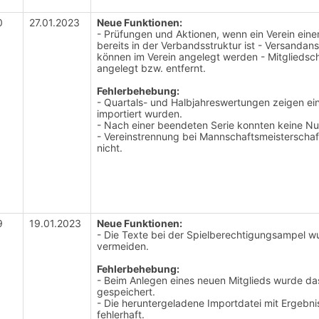
0
27.01.2023
Neue Funktionen:
- Prüfungen und Aktionen, wenn ein Verein ein
bereits in der Verbandsstruktur ist - Versandan
können im Verein angelegt werden - Mitgliedscha
angelegt bzw. entfernt.
Fehlerbehebung:
- Quartals- und Halbjahreswertungen zeigen ei
importiert wurden.
- Nach einer beendeten Serie konnten keine N
- Vereinstrennung bei Mannschaftsmeisterschaft
nicht.
9
19.01.2023
Neue Funktionen:
- Die Texte bei der Spielberechtigungsampel 
vermeiden.
Fehlerbehebung:
- Beim Anlegen eines neuen Mitglieds wurde d
gespeichert.
- Die heruntergeladene Importdatei mit Ergeb
fehlerhaft.