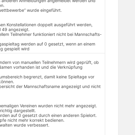
us anderen Anmeldungen angemeldet werden und
en.
lwettbewerbe“ wurde eingeführt.
ssen Konstellationen doppelt ausgeführt werden,
el 49 angezeigt.
llem Teilnehmer funktioniert nicht bei Mannschafts-
igaspieltag werden auf 0 gesetzt, wenn an einem
ng gespielt wird
ndern von manuellen Teilnehmern wird geprüft, ob
n Namen vorhanden ist und die Verknüpfung
atumsbereich begrenzt, damit keine Spieltage vor
 können.
übersicht der Mannschaftsname angezeigt und nicht
 ehemaligen Vereinen wurden nicht mehr angezeigt.
ichtig dargestellt.
urden auf 0 gesetzt durch einen anderen Spielort.
pfe nicht mehr korrekt bedienen.
rwalten wurde verbessert.