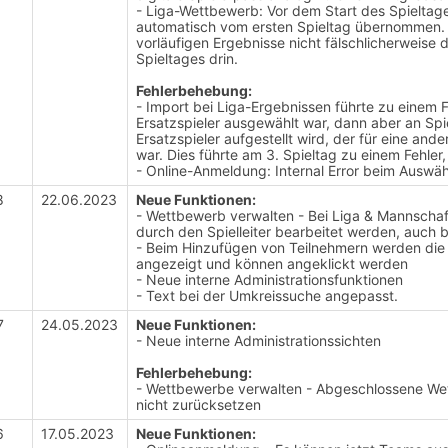
- Liga-Wettbewerb: Vor dem Start des Spieltages
automatisch vom ersten Spieltag übernommen. 
vorläufigen Ergebnisse nicht fälschlicherweise 
Spieltages drin.
Fehlerbehebung:
- Import bei Liga-Ergebnissen führte zu einem F
Ersatzspieler ausgewählt war, dann aber an Spie
Ersatzspieler aufgestellt wird, der für eine and
war. Dies führte am 3. Spieltag zu einem Fehler
- Online-Anmeldung: Internal Error beim Auswä
8
22.06.2023
Neue Funktionen:
- Wettbewerb verwalten - Bei Liga & Mannschaf
durch den Spielleiter bearbeitet werden, auch
- Beim Hinzufügen von Teilnehmern werden die 
angezeigt und können angeklickt werden
- Neue interne Administrationsfunktionen
- Text bei der Umkreissuche angepasst.
7
24.05.2023
Neue Funktionen:
- Neue interne Administrationssichten
Fehlerbehebung:
- Wettbewerbe verwalten - Abgeschlossene Wett
nicht zurücksetzen
6
17.05.2023
Neue Funktionen: