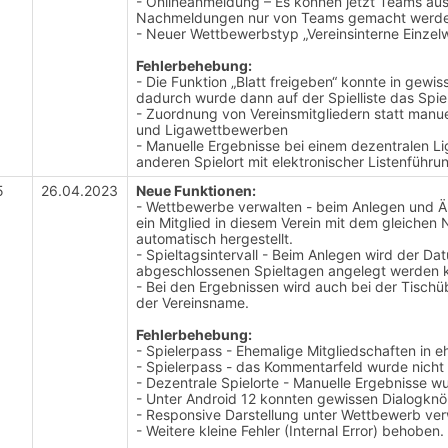
- Onlineanmeldung – Es können jetzt Teams a
Nachmeldungen nur von Teams gemacht werd
- Neuer Wettbewerbstyp „Vereinsinterne Einze
Fehlerbehebung:
- Die Funktion „Blatt freigeben“ konnte in gewi
dadurch wurde dann auf der Spielliste das Spi
- Zuordnung von Vereinsmitgliedern statt manue
und Ligawettbewerben
- Manuelle Ergebnisse bei einem dezentralen L
anderen Spielort mit elektronischer Listenführu
5
26.04.2023
Neue Funktionen:
- Wettbewerbe verwalten - beim Anlegen und Ä
ein Mitglied in diesem Verein mit dem gleiche
automatisch hergestellt.
- Spieltagsintervall - Beim Anlegen wird der D
abgeschlossenen Spieltagen angelegt werden
- Bei den Ergebnissen wird auch bei der Tisch
der Vereinsname.
Fehlerbehebung:
- Spielerpass - Ehemalige Mitgliedschaften in
- Spielerpass - das Kommentarfeld wurde nicht r
- Dezentrale Spielorte - Manuelle Ergebnisse w
- Unter Android 12 konnten gewissen Dialogknö
- Responsive Darstellung unter Wettbewerb ve
- Weitere kleine Fehler (Internal Error) behoben.