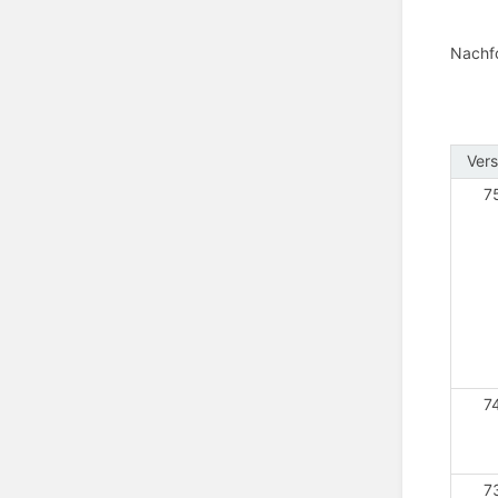
Nachfo
Vers
7
7
7