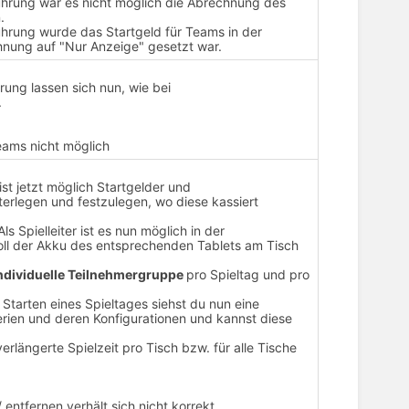
ührung war es nicht möglich die Abrechnung des
.
ührung wurde das Startgeld für Teams in der
nung auf "Nur Anzeige" gesetzt war.
rung lassen sich nun, wie bei
.
eams nicht möglich
ist jetzt möglich Startgelder und
terlegen und festzulegen, wo diese kassiert
ls Spielleiter ist es nun möglich in der
voll der Akku des entsprechenden Tablets am Tisch
ndividuelle Teilnehmergruppe
pro Spieltag und pro
 Starten eines Spieltages siehst du nun eine
erien und deren Konfigurationen und kannst diese
verlängerte Spielzeit pro Tisch bzw. für alle Tische
 entfernen verhält sich nicht korrekt