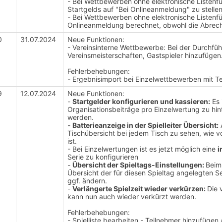
- Bei Wettbewerben ohne elektronische Listenf
Startgelds auf "Bei Onlineanmeldung" zu stellen
- Bei Wettbewerben ohne elektronische Listenf
Onlineanmeldung berechnet, obwohl die Abrech
0
31.07.2024
Neue Funktionen:
- Vereinsinterne Wettbewerbe: Bei der Durchfüh
Vereinsmeisterschaften, Gastspieler hinzufügen
Fehlerbehebungen:
- Ergebnisimport bei Einzelwettbewerben mit T
9
12.07.2024
Neue Funktionen:
-
Startgelder konfigurieren und kassieren:
Es 
Organisationsbeiträge pro Einzelwertung zu hin
werden.
-
Batterieanzeige in der Spielleiter Übersicht:
A
Tischübersicht bei jedem Tisch zu sehen, wie 
ist.
- Bei Einzelwertungen ist es jetzt möglich eine
i
Serie zu konfigurieren
-
Übersicht der Spieltags-Einstellungen:
Beim
Übersicht der für diesen Spieltag angelegten S
ggf. ändern.
-
Verlängerte Spielzeit wieder verkürzen:
Die 
kann nun auch wieder verkürzt werden.
Fehlerbehebungen:
- Spielliste bearbeiten - Teilnehmer hinzufügen /