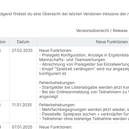
lgend findest du eine Übersicht der letzten Versionen inklusive der
Versionsübersicht / Releas
ion
Datum
Neue Funktionen 
5
27.02.2025
Neue Funktionen:
- Preisgeld Konfiguration, Anzeige in Ergebnist
Mannschafts- und Teamwertungen
- Abrechnung von Preisgelder bei Einzelwertun
- Knopf "Spielzeit verlängern" wird nur angezei
konfiguriert ist
Fehlerbehebungen:
- Startgelder bei Listenabgabe werden jetzt k
- Bei der Onlineanmeldung von Teilnehmern zu 
angezeigt
4
11.01.2025
Fehlerbehebungen:
- Mehrfachbegegnungen werden jetzt wieder, so
- Passstelle: Spielpass suchen + verknüpfen funk
- Teilnehmer ohne bisherige Teilnahme werden a
3
07.01.2025
Neue Funktionen: