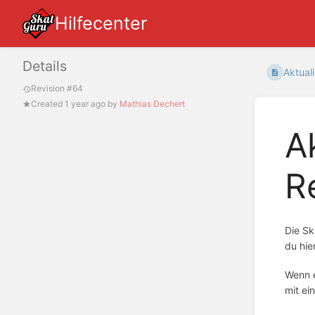
Hilfecenter
Details
Aktuali
Revision #64
Created
1 year ago
by
Mathias Dechert
A
R
Die Sk
du hie
Wenn e
mit ei