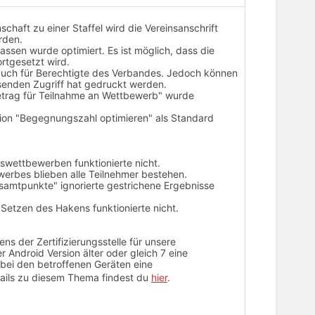
chaft zu einer Staffel wird die Vereinsanschrift
rden.
assen wurde optimiert. Es ist möglich, dass die
ortgesetzt wird.
 auch für Berechtigte des Verbandes. Jedoch können
esenden Zugriff hat gedruckt werden.
etrag für Teilnahme an Wettbewerb" wurde
on "Begegnungszahl optimieren" als Standard
swettbewerben funktionierte nicht.
erbes blieben alle Teilnehmer bestehen.
esamtpunkte" ignorierte gestrichene Ergebnisse
 Setzen des Hakens funktionierte nicht.
s der Zertifizierungsstelle für unsere
r Android Version älter oder gleich 7 eine
ei den betroffenen Geräten eine
tails zu diesem Thema findest du
hier
.