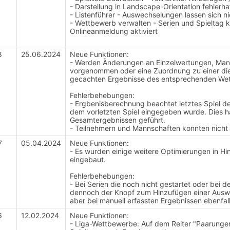
- Darstellung in Landscape-Orientation fehlerha
- Listenführer - Auswechselungen lassen sich ni
- Wettbewerb verwalten - Serien und Spieltag 
Onlineanmeldung aktiviert
8
25.06.2024
Neue Funktionen:
- Werden Änderungen an Einzelwertungen, Ma
vorgenommen oder eine Zuordnung zu einer dies
gecachten Ergebnisse des entsprechenden Wett
Fehlerbehebungen:
- Ergbenisberechnung beachtet letztes Spiel d
dem vorletzten Spiel eingegeben wurde. Dies h
Gesamtergebnissen geführt.
- Teilnehmern und Mannschaften konnten nicht
7
05.04.2024
Neue Funktionen:
- Es wurden einige weitere Optimierungen in H
eingebaut.
Fehlerbehebungen:
- Bei Serien die noch nicht gestartet oder bei 
dennoch der Knopf zum Hinzufügen einer Aus
aber bei manuell erfassten Ergebnissen ebenfall
6
12.02.2024
Neue Funktionen:
- Liga-Wettbewerbe: Auf dem Reiter "Paarungen"