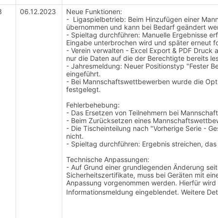
3
06.12.2023
Neue Funktionen:
- Ligaspielbetrieb: Beim Hinzufügen einer Manns
übernommen und kann bei Bedarf geändert we
- Spieltag durchführen: Manuelle Ergebnisse erf
Eingabe unterbrochen wird und später erneut f
- Verein verwalten - Excel Export & PDF Druck
nur die Daten auf die der Berechtigte bereits l
- Jahresmeldung: Neuer Positionstyp "Fester B
eingeführt.
- Bei Mannschaftswettbewerben wurde die Opti
festgelegt.
Fehlerbehebung:
- Das Ersetzen von Teilnehmern bei Mannschaft
- Beim Zurücksetzen eines Mannschaftswettbew
- Die Tischeinteilung nach "Vorherige Serie - G
nicht.
- Spieltag durchführen: Ergebnis streichen, das
Technische Anpassungen:
- Auf Grund einer grundlegenden Änderung seiten
Sicherheitszertifikate, muss bei Geräten mit eine
Anpassung vorgenommen werden. Hierfür wird b
Informationsmeldung eingeblendet. Weitere De