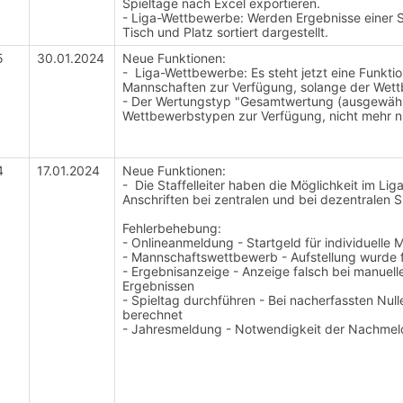
Spieltage nach Excel exportieren.
- Liga-Wettbewerbe: Werden Ergebnisse einer S
Tisch und Platz sortiert dargestellt.
5
30.01.2024
Neue Funktionen:
- Liga-Wettbewerbe: Es steht jetzt eine Funk
Mannschaften zur Verfügung, solange der Wett
- Der Wertungstyp "Gesamtwertung (ausgewählte 
Wettbewerbstypen zur Verfügung, nicht mehr n
4
17.01.2024
Neue Funktionen:
- Die Staffelleiter haben die Möglichkeit im Li
Anschriften bei zentralen und bei dezentralen S
Fehlerbehebung:
- Onlineanmeldung - Startgeld für individuelle
- Mannschaftswettbewerb - Aufstellung wurde f
- Ergebnisanzeige - Anzeige falsch bei manuel
Ergebnissen
- Spieltag durchführen - Bei nacherfassten Nul
berechnet
- Jahresmeldung - Notwendigkeit der Nachmeld