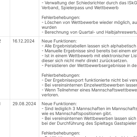
- Verwaltung der Schiedsrichter durch das ISkG
Verband, Spielerpass und Wettbewerb
Fehlerbehebungen:
- Löschen von Wettbewerbe wieder möglich, a
wurden
- Berechnung von Quartal- und Halbjahreswertu
2
16.12.2024
Neue Funktionen:
- Alle Ergebnistabellen lassen sich alphabetisch 
- Manuelle Ergebnisse sind bereits bei einem ei
- Ist in einem Wettbewerb mit elektronischer Li
dieser sich nicht mehr direkt zurücksetzen.
- Persistieren der Wettbewerbsergebnisse in d
Fehlerbehebungen:
- Der Ergebnisexport funktionierte nicht bei ve
- Bei vereinsinternen Einzelwettbewerben lassen
- Wenn Teilnehmer eines Mannschaftswettbew
verloren.
1
29.08.2024
Neue Funktionen:
- Sind lediglich 3 Mannschaften im Mannschaft
wie es Mannschaftspositionen gibt.
- Bei vereinsinternen Wettbewerben lassen sich j
bei der Durchführung des Spieltags Gastspieler
Fehlerbehebungen: