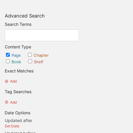
Advanced Search
Search Terms
Content Type
Page
Chapter
Book
Shelf
Exact Matches
Add
Tag Searches
Add
Date Options
Updated after
Set Date