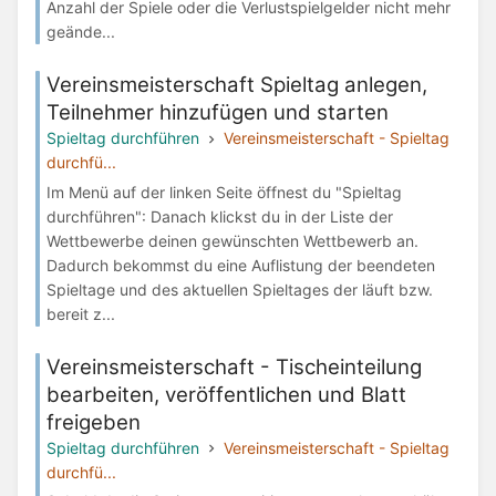
Anzahl der Spiele oder die Verlustspielgelder nicht mehr
geände...
Vereinsmeisterschaft Spieltag anlegen,
Teilnehmer hinzufügen und starten
Spieltag durchführen
Vereinsmeisterschaft - Spieltag
durchfü...
Im Menü auf der linken Seite öffnest du "Spieltag
durchführen": Danach klickst du in der Liste der
Wettbewerbe deinen gewünschten Wettbewerb an.
Dadurch bekommst du eine Auflistung der beendeten
Spieltage und des aktuellen Spieltages der läuft bzw.
bereit z...
Vereinsmeisterschaft - Tischeinteilung
bearbeiten, veröffentlichen und Blatt
freigeben
Spieltag durchführen
Vereinsmeisterschaft - Spieltag
durchfü...