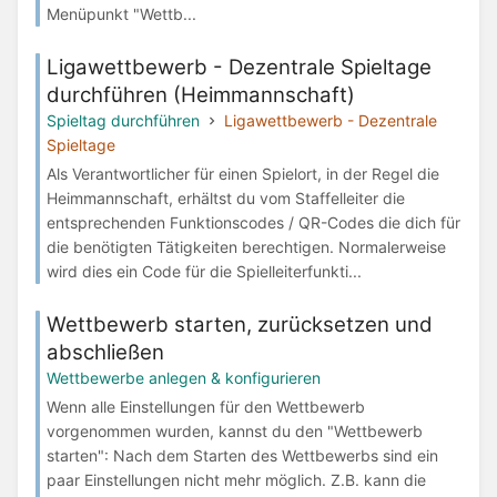
Menüpunkt "Wettb...
Ligawettbewerb - Dezentrale Spieltage
durchführen (Heimmannschaft)
Spieltag durchführen
Ligawettbewerb - Dezentrale
Spieltage
Als Verantwortlicher für einen Spielort, in der Regel die
Heimmannschaft, erhältst du vom Staffelleiter die
entsprechenden Funktionscodes / QR-Codes die dich für
die benötigten Tätigkeiten berechtigen. Normalerweise
wird dies ein Code für die Spielleiterfunkti...
Wettbewerb starten, zurücksetzen und
abschließen
Wettbewerbe anlegen & konfigurieren
Wenn alle Einstellungen für den Wettbewerb
vorgenommen wurden, kannst du den "Wettbewerb
starten": Nach dem Starten des Wettbewerbs sind ein
paar Einstellungen nicht mehr möglich. Z.B. kann die