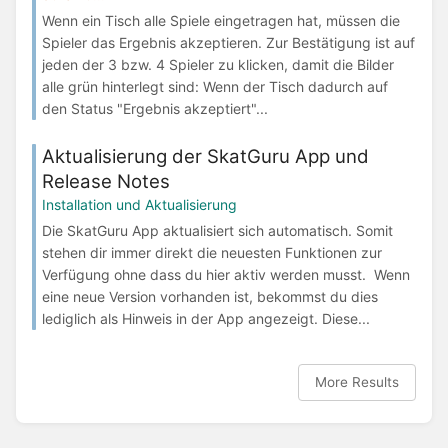
Wenn ein Tisch alle Spiele eingetragen hat, müssen die
Spieler das Ergebnis akzeptieren. Zur Bestätigung ist auf
jeden der 3 bzw. 4 Spieler zu klicken, damit die Bilder
alle grün hinterlegt sind: Wenn der Tisch dadurch auf
den Status "Ergebnis akzeptiert"...
Aktualisierung der SkatGuru App und
Release Notes
Installation und Aktualisierung
Die SkatGuru App aktualisiert sich automatisch. Somit
stehen dir immer direkt die neuesten Funktionen zur
Verfügung ohne dass du hier aktiv werden musst. Wenn
eine neue Version vorhanden ist, bekommst du dies
lediglich als Hinweis in der App angezeigt. Diese...
More Results