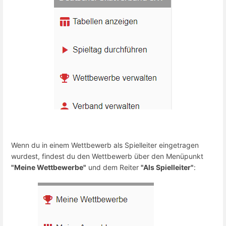
Wenn du in einem Wettbewerb als Spielleiter eingetragen
wurdest, findest du den Wettbewerb über den Menüpunkt
"Meine Wettbewerbe"
und dem Reiter
"Als Spielleiter"
: