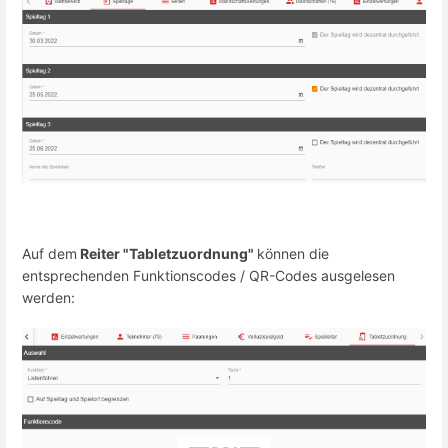
Auf dem
Reiter "Tabletzuordnung"
können die
entsprechenden Funktionscodes / QR-Codes ausgelesen
werden: